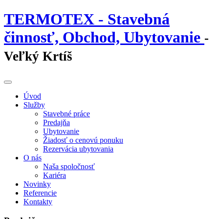
TERMOTEX - Stavebná
činnosť, Obchod, Ubytovanie
-
Veľký Krtíš
Úvod
Služby
Stavebné práce
Predajňa
Ubytovanie
Žiadosť o cenovú ponuku
Rezervácia ubytovania
O nás
Naša spoločnosť
Kariéra
Novinky
Referencie
Kontakty