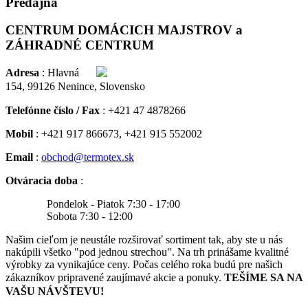
Predajňa
CENTRUM DOMÁCICH MAJSTROV a
ZÁHRADNÉ CENTRUM
Adresa
:
Hlavná
154,
99126 Nenince, Slovensko
Telefónne číslo / Fax
: +421 47 4878266
Mobil
: +421 917 866673, +421 915 552002
Email
:
obchod@termotex.sk
Otváracia doba
:
Pondelok - Piatok 7:30 - 17:00
Sobota 7:30 - 12:00
Našim cieľom je neustále rozširovať sortiment tak, aby ste u nás
nakúpili všetko "pod jednou strechou". Na trh prinášame kvalitné
výrobky za vynikajúce ceny. Počas celého roka budú pre našich
zákazníkov pripravené zaujímavé akcie a ponuky.
TEŠÍME SA NA
VAŠU NÁVŠTEVU!