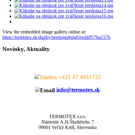
View the embedded image gallery online at:
https://termotex.sk/sluzby/predajna#sigFreeIdff57ba157b
Novinky, Aktuality
HOT LINE
+421 47 4831722
info@termotex.sk
KONTAKTY
TERMOTEX s.r.o.
Námestie A.H.Škultétyho 7
99001 Veľký Krtíš, Slovensko