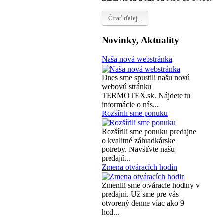
Čítať ďalej...
Novinky, Aktuality
Naša nová webstránka
Dnes sme spustili našu novú
webovú stránku
TERMOTEX.sk. Nájdete tu
informácie o nás...
Rozšírili sme ponuku
Rozšírili sme ponuku predajne
o kvalitné záhradkárske
potreby. Navštívte našu
predajň...
Zmena otváracích hodin
Zmenili sme otváracie hodiny v
predajni. Už sme pre vás
otvorený denne viac ako 9
hod...