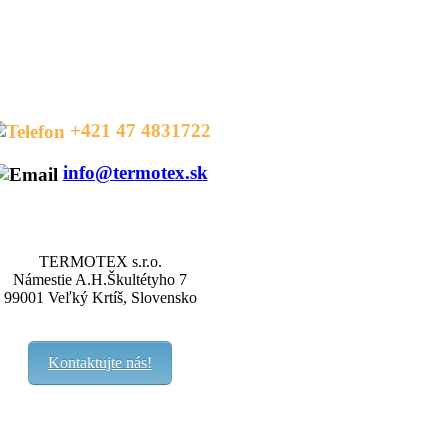
HOT LINE
+421 47 4831722
info@termotex.sk
KONTAKTY
TERMOTEX s.r.o.
Námestie A.H.Škultétyho 7
99001 Veľký Krtíš, Slovensko
Kontaktujte nás!