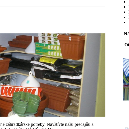
N
Ot
tné záhradkárske potreby. Navštívte našu predajňu a