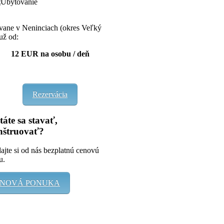
ane v Neninciach (okres Veľký
 už od:
12 EUR na osobu / deň
Rezervácia
áte sa stavať,
nštruovať?
ajte si od nás bezplatnú cenovú
u.
NOVÁ PONUKA