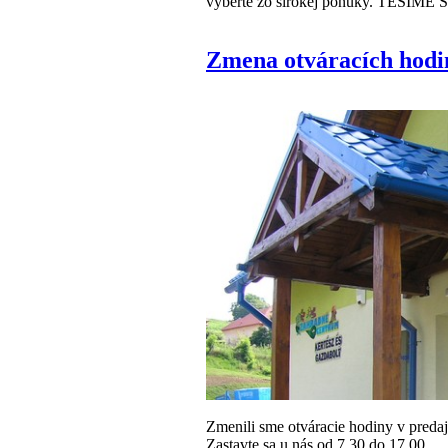
vyberte zo širokej ponuky. TEŠ
Zmena otváracích hodi
Zmenili sme otváracie hodiny v predaj
Zastavte sa u nás od 7.30 do 17.00.