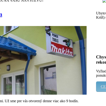
ÍME SA NA VAŠU NÁVŠTEVU!
Ubytov
n
Krtíš)
Chyst
reko
Vyžiad
ponuk
CE
ni. Už sme pre vás otvorený denne viac ako 9 hodín.