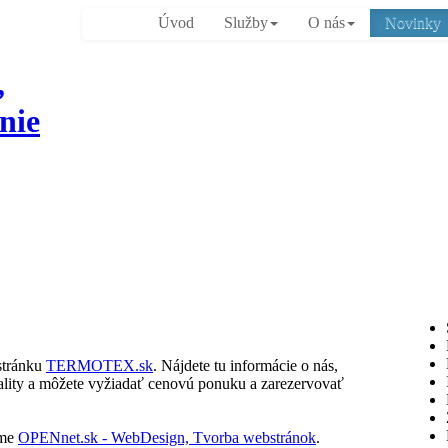
Úvod
Služby
O nás
Novinky
,
nie
stránku
TERMOTEX.sk
. Nájdete tu informácie o nás,
tuality a môžete vyžiadať cenovú ponuku a zarezervovať
rme
OPENnet.sk - WebDesign, Tvorba webstránok
.