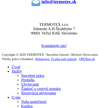
info@termotex.sk
KONTAKTY
TERMOTEX s.r.o.
Námestie A.H.Škultétyho 7
99001 Veľký Krtíš, Slovensko
Kontaktujte nás!
Copyright © 2026 TERMOTEX - Stavebná činnosť, Obchod, Ubytovanie.
Všetky práva vyhradené.
Webdesign
,
Tvorba web stránok
:
OPENnet.sk
Úvod
Služby
Stavebné práce
Predajňa
Ubytovanie
Žiadosť o cenovú ponuku
Rezervácia ubytovania
O nás
Naša spoločnosť
Kariéra