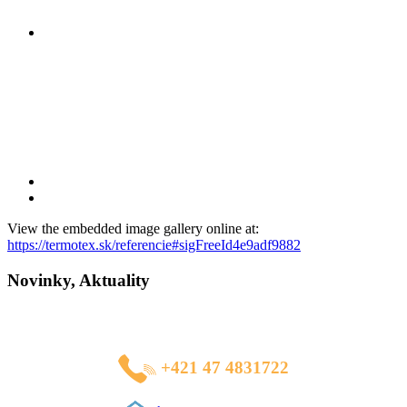
View the embedded image gallery online at:
https://termotex.sk/referencie#sigFreeId4e9adf9882
Novinky, Aktuality
HOT LINE
+421 47 4831722