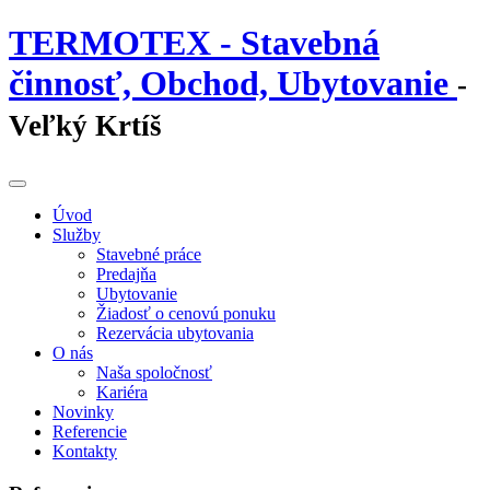
TERMOTEX - Stavebná
činnosť, Obchod, Ubytovanie
-
Veľký Krtíš
Úvod
Služby
Stavebné práce
Predajňa
Ubytovanie
Žiadosť o cenovú ponuku
Rezervácia ubytovania
O nás
Naša spoločnosť
Kariéra
Novinky
Referencie
Kontakty